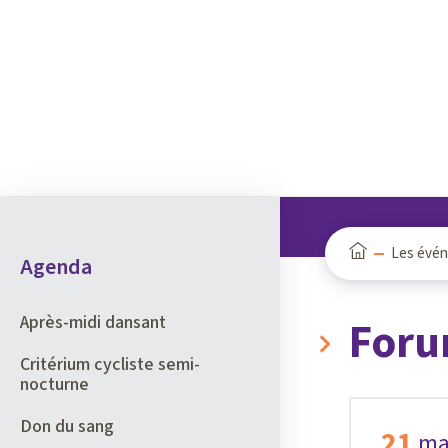
Panneau de gestion des cookies
Les évé
Agenda
Après-midi dansant
Foru
Critérium cycliste semi-
nocturne
Don du sang
21
ma