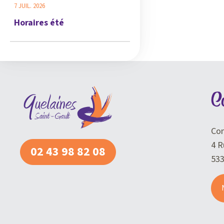
7 JUIL. 2026
Horaires été
C
Com
4 R
02 43 98 82 08
53