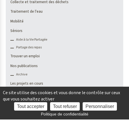
Collecte et traitement des déchets
Traitement de l'eau
Mobilité
Séniors
Aide à la Vie Partagée
Portage des repas
Trouver un emploi
Nos publications
Archive
Les projets en cours
Ce site utilise des cookies et vous donne le contrôle sur ceux
Le pôle socio-culturel Claire Vue
que vous souhaitez activer
Salle des sports
Tout accepter
Tout refuser
Personnaliser
Accès
Rue d'Anjou
rapide
Politique de confidentialité
Communication