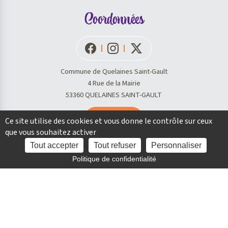
Coordonnées
Commune de Quelaines Saint-Gault
4 Rue de la Mairie
53360 QUELAINES SAINT-GAULT
Nous contacter
Ce site utilise des cookies et vous donne le contrôle sur ceux
que vous souhaitez activer
Tout accepter
Tout refuser
Personnaliser
Accès
Horaires d'ouverture
rapide
Politique de confidentialité
Lundi, vendredi : 9h - 12h et 14h - 17h30
Mardi, mercredi, jeudi : 9h - 12h, fermé l’après-midi
Samedi : 09h-12h