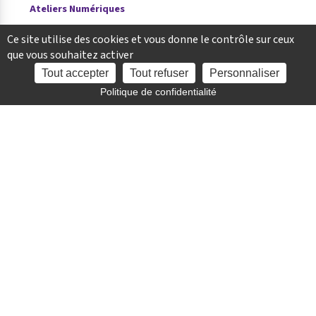
Ateliers Numériques
Ce site utilise des cookies et vous donne le contrôle sur ceux
7 JUIL. 2026
que vous souhaitez activer
Horaires été
Tout accepter
Tout refuser
Personnaliser
Accès
rapide
Politique de confidentialité
02 43 98 82 08
Coordonnées