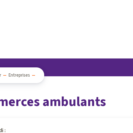
r
Entreprises
erces ambulants
i :