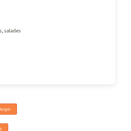
ps, salades
 Burger
dr