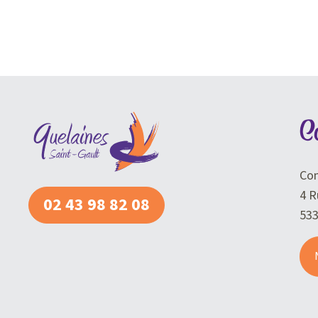
C
Com
4 R
02 43 98 82 08
53